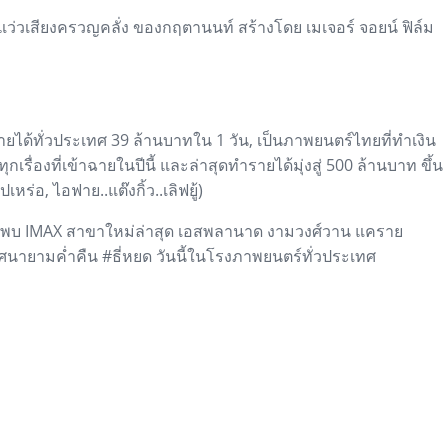
ว่วเสียงครวญคลั่ง ของกฤตานนท์ สร้างโดย เมเจอร์ จอยน์ ฟิล์ม
ายได้ทั่วประเทศ 39 ล้านบาทใน 1 วัน, เป็นภาพยนตร์ไทยที่ทำเงิน
ื่องที่เข้าฉายในปีนี้ และล่าสุดทำรายได้มุ่งสู่ 500 ล้านบาท ขึ้น
ร่อ, ไอฟาย..แต๊งกิ้ว..เลิฟยู้)
้อมพบ IMAX สาขาใหม่ล่าสุด เอสพลานาด งามวงศ์วาน แคราย
ศนายามค่ำคืน #ธี่หยด วันนี้ในโรงภาพยนตร์ทั่วประเทศ