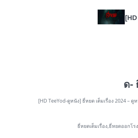
[HD 
ด- 
[HD TeeYod-ดูหนัง] ธี่หยด เต็มเรื่อง 2024 – ด
ธี่หยดเต็มเรื่อง,ธี่หยดออกโร