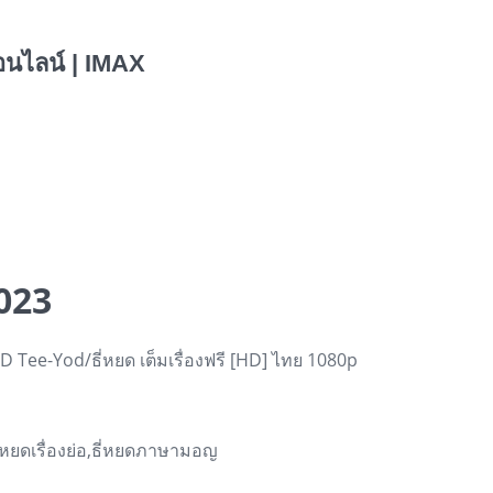
ออนไลน์ | IMAX
2023
HD Tee-Yod/ธี่หยด เต็มเรื่องฟรี [HD] ไทย 1080p
ธี่หยดเรื่องย่อ,ธี่หยดภาษามอญ