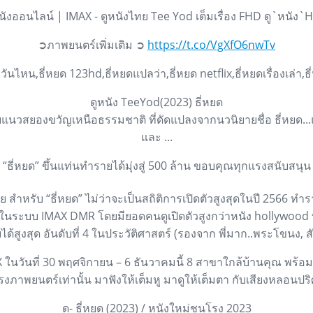
ูหนังออนไลน์ | IMAX - ดูหนังไทย Tee Yod เต็มเรื่อง FHD ดู`หนัง`
➲ภาพยนตร์เพิ่มเติม ➲
https://t.co/VgXfO6nwTv
งวันไหน,ธี่หยด 123hd,ธี่หยดแปลว่า,ธี่หยด netflix,ธี่หยดเรื่องเล่า,
ดูหนัง TeeYod(2023) ธี่หยด
แนวสยองขวัญเหนือธรรมชาติ ที่ดัดแปลงจากนวนิยายชื่อ ธี่หยด...แ
และ ...
“ธี่หยด” ขึ้นแท่นทำรายได้มุ่งสู่ 500 ล้าน ขอบคุณทุกแรงสนับสนุน
สำหรับ “ธี่หยด” ไม่ว่าจะเป็นสถิติการเปิดตัวสูงสุดในปี 2566 ทำร
ในระบบ IMAX DMR โดยมียอดคนดูเปิดตัวสูงกว่าหนัง hollywood ทุกเร
้สูงสุด อันดับที่ 4 ในประวัติศาสตร์ (รองจาก พี่มาก..พระโขนง, สัปเห
ในวันที่ 30 พฤศจิกายน – 6 ธันวาคมนี้ 8 สาขาใกล้บ้านคุณ พร
ยนตร์เท่านั้น มาฟังให้เต็มหู มาดูให้เต็มตา กับเสียงหลอนปริ
ด- ธี่หยด (2023) / หนังใหม่ชนโรง 2023