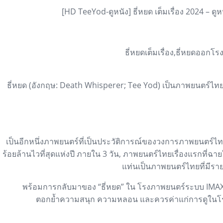
[HD TeeYod-ดูหนัง] ธี่หยด เต็มเรื่อง 2024 – ด
ธี่หยดเต็มเรื่อง,ธี่หยดออกโร
ธี่หยด (อังกฤษ: Death Whisperer; Tee Yod) เป็นภาพยนตร์ไทย
เป็นอีกหนึ่งภาพยนตร์ที่เป็นประวัติการณ์ของวงการภาพยนตร์ไทย 
ร้อยล้านไวที่สุดแห่งปี ภายใน 3 วัน, ภาพยนตร์ไทยเรื่องแรกที่ฉาย
แท่นเป็นภาพยนตร์ไทยที่มีรายได
พร้อมการกลับมาของ “ธี่หยด” ใน โรงภาพยนตร์ระบบ IMAX 
ตอกย้ำความสนุก ความหลอน และควรค่าแก่การดูในโรงภาพ